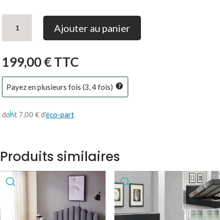
quantité
Ajouter au panier
de
Armoire
EVA
199,00
€
TTC
Blanc
Payez en plusieurs fois (3, 4 fois)
dont 7,00 € d'
éco-part
Produits similaires