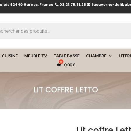
lois 62440 Harnes, France
03.21.75.31.25
lacaverne-dalibab
e
CUISINE
MEUBLE TV
TABLE BASSE
CHAMBRE
LITER
0,00
€
LIT COFFRE LETTO
Lit coffre Let