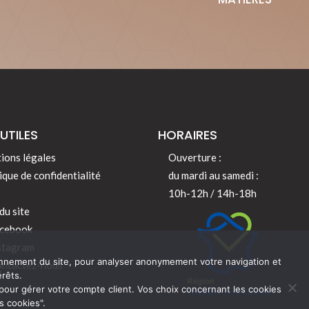
 UTILES
HORAIRES
ions légales
Ouverture :
ique de confidentialité
du mardi au samedi :
10h-12h / 14h-18h
du site
cebook
stagram
ionnement du site, pour analyser anonymement votre navigation et
ntactez-nous
rêts.
our gérer votre compte client. Vos choix concernant les cookies
s cookies".