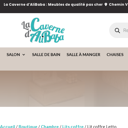
La Caverne d’AliBaba : Meubles de qualité pas cher
Chemin Va
Recherch
de
produits
SALON
SALLE DE BAIN
SALLE À MANGER
CHAISES
Accueil
/
Boutique
/
Chambre
/
Lits coffre
/ Lit coffre Letto