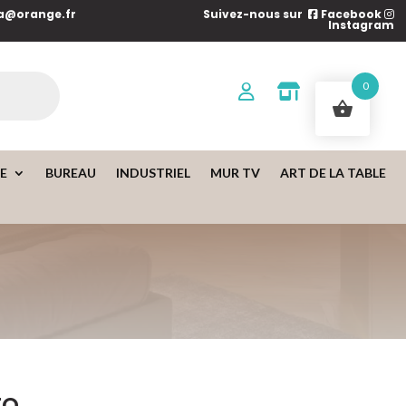
a@orange.fr
Suivez-nous sur
Facebook
Instagram
0
IE
BUREAU
INDUSTRIEL
MUR TV
ART DE LA TABLE
to