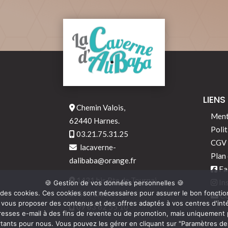
LIENS
Chemin Valois,
Ment
62440 Harnes.
Polit
03.21.75.31.25
CGV
lacaverne-
Plan 
dalibaba@orange.fr
Fa
1431 bis Rte de Tournai,
In
🍪 Gestion de vos données personnelles 🍪
ise des cookies. Ces cookies sont nécessaires pour assurer le bon fonct
59500 Douai
Co
 vous proposer des contenus et des offres adaptés à vos centres d'inté
09 63 62 55 10
resses e-mail à des fins de revente ou de promotion, mais uniquement p
tants pour nous. Vous pouvez les gérer en cliquant sur "Paramètres de