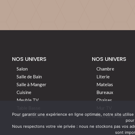
NOS UNIVERS
NOS UNIVERS
Salon
Chambre
Salle de Bain
Literie
Salle à Manger
Matelas
Cuisine
Bureaux
Meuble TV
Chaises
Table Basse
Mur TV
Pour garantir une expérience en ligne optimale, notre site util
Style Industriel
Arts de la table
pour
Nous respectons votre vie privée : nous ne stockons pas vos ad
sont impor