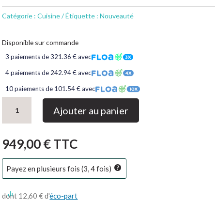
Catégorie :
Cuisine
Étiquette :
Nouveauté
Disponible sur commande
3 paiements de 321.36 € avec
4 paiements de 242.94 € avec
10 paiements de 101.54 € avec
quantité
Ajouter au panier
de
Cuisine
laquée
949,00
€
TTC
blanc
Lynda
Payez en plusieurs fois (3, 4 fois)
dont 12,60 € d'
éco-part