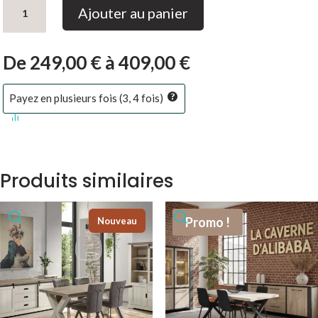
quantité
Ajouter au panier
de
Salle
à
De
249,00
€
à
409,00
€
manger
Country
Payez en plusieurs fois (3, 4 fois)
Produits similaires
Promo !
Nouveau