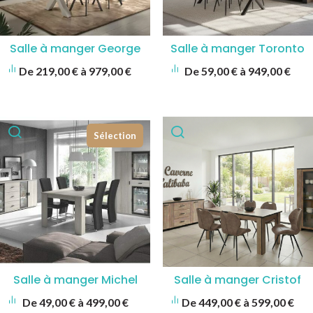
Salle à manger George
Salle à manger Toronto
De
219,00
€
à
979,00
€
De
59,00
€
à
949,00
€
Sélection
Salle à manger Michel
Salle à manger Cristof
De
49,00
€
à
499,00
€
De
449,00
€
à
599,00
€