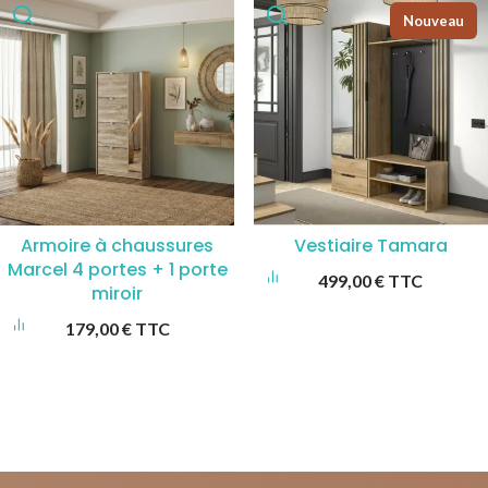
Nouveau
Armoire à chaussures
Vestiaire Tamara
Marcel 4 portes + 1 porte
499,00
€
TTC
miroir
179,00
€
TTC