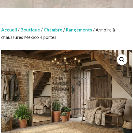
Accueil
/
Boutique
/
Chambre
/
Rangements
/ Armoire à
chaussures Mexico 4 portes