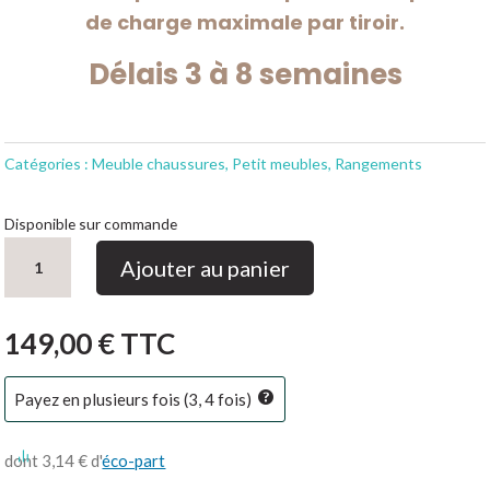
de charge maximale par tiroir.
Délais 3 à 8 semaines
Catégories :
Meuble chaussures
,
Petit meubles
,
Rangements
Disponible sur commande
quantité
Ajouter au panier
de
Armoire
à
149,00
€
TTC
chaussures
Mexico
Payez en plusieurs fois (3, 4 fois)
4
portes
dont 3,14 € d'
éco-part