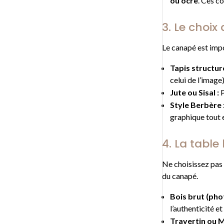
ou ocre
. Ces c
3. Le choix
Le canapé est impos
Tapis structur
celui de l’image)
Jute ou Sisal :
P
Style Berbère 
graphique tout e
4. La table
Ne choisissez pas 
du canapé.
Bois brut (phot
l’authenticité et
Travertin ou M