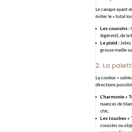
Le canapé ayant dé
éviter le « total l
Les coussins :
O
légèreté), de la
Le plaid :
Jetez
grosse maille su
2. La palet
La couleur « sable
directions possibl
L’harmonie « T
nuances de blanc
chic.
Les touches « T
coussins ou obj