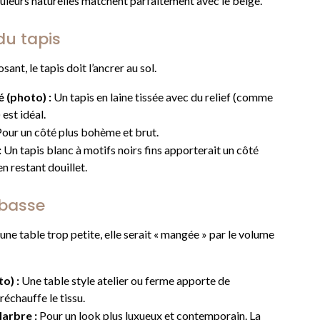
ouleurs naturelles matchent parfaitement avec le beige.
 du tapis
ant, le tapis doit l’ancrer au sol.
é (photo) :
Un tapis en laine tissée avec du relief (comme
 est idéal.
our un côté plus bohème et brut.
:
Un tapis blanc à motifs noirs fins apporterait un côté
n restant douillet.
 basse
une table trop petite, elle serait « mangée » par le volume
o) :
Une table style atelier ou ferme apporte de
 réchauffe le tissu.
arbre :
Pour un look plus luxueux et contemporain. La