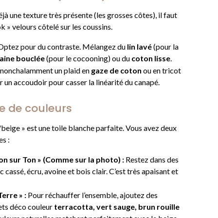
jà une texture très présente (les grosses côtes), il faut
ook » velours côtelé sur les coussins.
ptez pour du contraste. Mélangez du
lin lavé
(pour la
laine bouclée
(pour le cocooning) ou du
coton lisse
.
 nonchalamment un plaid en
gaze de coton
ou en tricot
r un accoudoir pour casser la linéarité du canapé.
te de couleurs
/beige » est une toile blanche parfaite. Vous avez deux
es :
on sur Ton » (Comme sur la photo) :
Restez dans des
 cassé, écru, avoine et bois clair. C’est très apaisant et
erre » :
Pour réchauffer l’ensemble, ajoutez des
ets déco couleur
terracotta, vert sauge, brun rouille