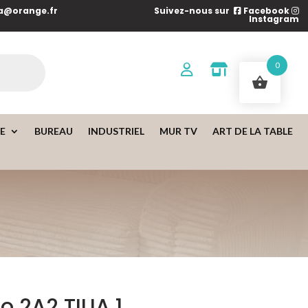
a@orange.fr
Suivez-nous sur
Facebook
Instagram
0
IE
BUREAU
INDUSTRIEL
MUR TV
ART DE LA TABLE
 2A2 TILIA 1