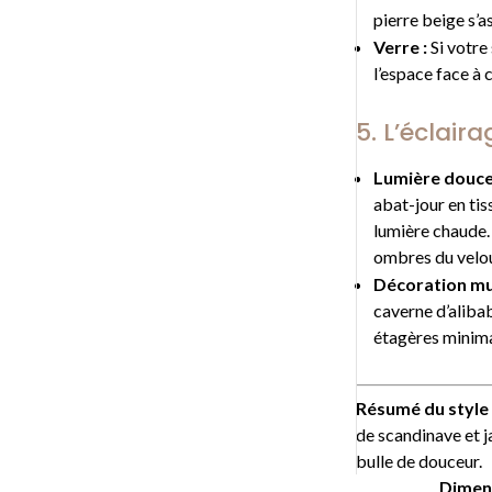
pierre beige s’a
Verre :
Si votre 
l’espace face à 
5. L’éclair
Lumière douce
abat-jour en tis
lumière chaude. 
ombres du velou
Décoration mu
caverne d’alibab
étagères minimal
Résumé du style i
de scandinave et 
bulle de douceur.
Dimens