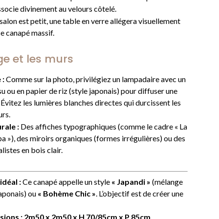
ssocie divinement au velours côtelé.
salon est petit, une table en verre allégera visuellement
ce canapé massif.
age et les murs
 :
Comme sur la photo, privilégiez un lampadaire avec un
su ou en papier de riz (style japonais) pour diffuser une
Évitez les lumières blanches directes qui durcissent les
rs.
rale :
Des affiches typographiques (comme le cadre « La
a »), des miroirs organiques (formes irrégulières) ou des
istes en bois clair.
déal :
Ce canapé appelle un style
« Japandi »
(mélange
japonais) ou
« Bohème Chic »
. L’objectif est de créer une
ions : 2m50 x 2m50 x H 70/85cm x P 85cm