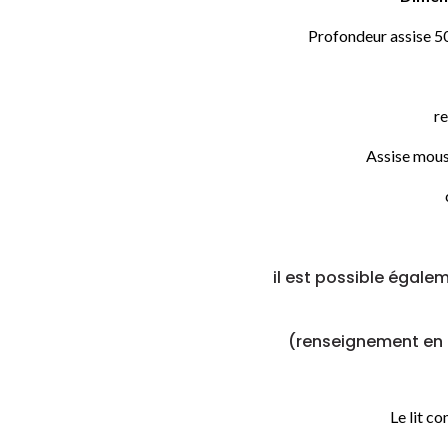
Profondeur assise 5
r
Assise mou
il est possible égalem
(renseignement en m
Le lit c