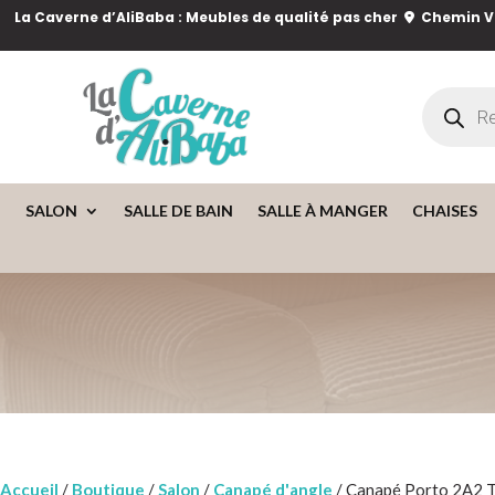
La Caverne d’AliBaba : Meubles de qualité pas cher
Chemin Va
Recherch
de
produits
SALON
SALLE DE BAIN
SALLE À MANGER
CHAISES
Accueil
/
Boutique
/
Salon
/
Canapé d'angle
/ Canapé Porto 2A2 T