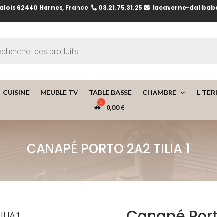
lois 62440 Harnes, France
03.21.75.31.25
lacaverne-dalibab
e
CUISINE
MEUBLE TV
TABLE BASSE
CHAMBRE
LITER
0,00
€
CANAPÉ PORTO 2A2 TILIA 1
Canapé Porto
ILIA 1