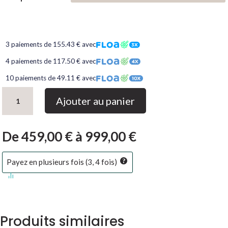
3 paiements de 155.43 € avec
4 paiements de 117.50 € avec
10 paiements de 49.11 € avec
quantité
Ajouter au panier
de
Canapé
relax
De
459,00
€
à
999,00
€
manuel
Brenda
Payez en plusieurs fois (3, 4 fois)
Produits similaires