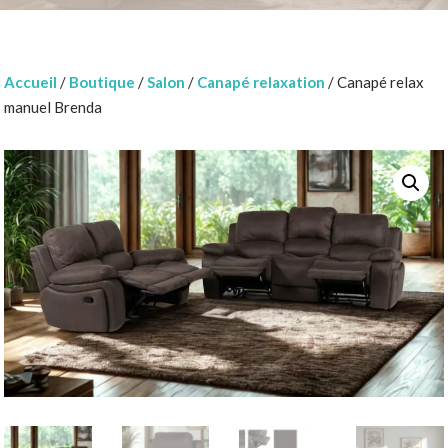
Accueil
/
Boutique
/
Salon
/
Canapé relaxation
/ Canapé relax
manuel Brenda