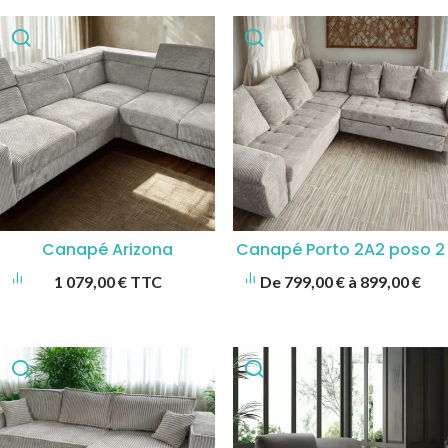
Canapé Arizona
Canapé Porto 2A2 poso 2
1 079,00
€
TTC
De
799,00
€
à
899,00
€