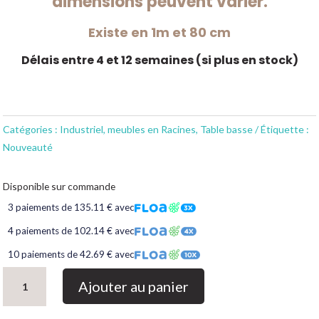
dimensions peuvent varier.
Existe en 1m et 80 cm
Délais entre 4 et 12 semaines (si plus en stock)
Catégories :
Industriel
,
meubles en Racines
,
Table basse
Étiquette :
Nouveauté
Disponible sur commande
3 paiements de 135.11 € avec
4 paiements de 102.14 € avec
10 paiements de 42.69 € avec
quantité
Ajouter au panier
de
Table