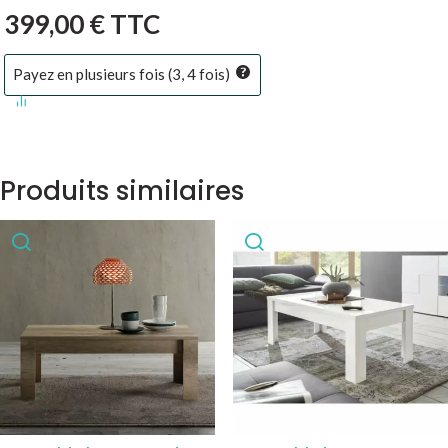
basse
399,00
€
TTC
massif
60
Payez en plusieurs fois (3, 4 fois)
cm
en
racines
et
Produits similaires
plateau
verre