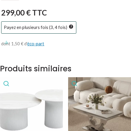
Tables
basses
299,00
€
TTC
gigogne
Miya
Payez en plusieurs fois (3, 4 fois)
pied
noir
dont 1,50 € d'
éco-part
avec
plateau
en
Produits similaires
céramique